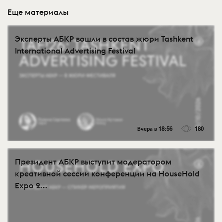
Еще материалы
Эксперты АБКР вошли в состав жюри Tashkent
International Advertising Festival
Вчера в 18:56
180
Президент АБКР выступит модератором
креативной сессии конференции на HouseHold
Expo 2...