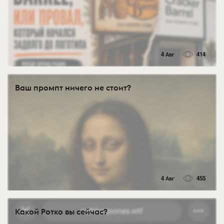
4 Авг
414
Ваш промпт ничего не стоит?
4 Авг
455
Какой Ротко вы сейчас?