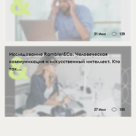
31 Июл
129
Исследование Rambler&Co. Человеческая
коммуникация и искусственный интеллект. Кто
так...
27 Июл
150