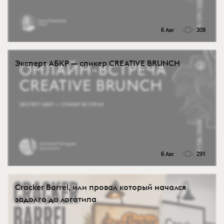
6 Авг
309
Эксперт АБКР — спикер CREATIVE BRUNCH
6 Авг
291
Cracker Barrel, или провал который начался
задолго до логотипа