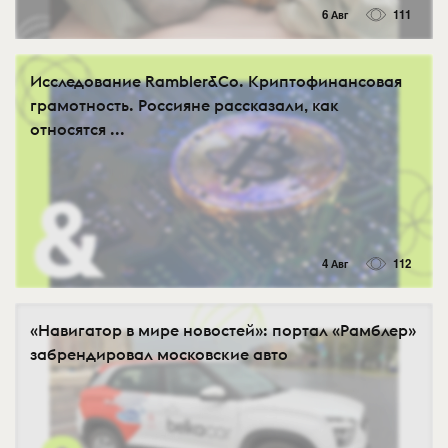
6 Авг
111
Исследование Rambler&Co. Криптофинансовая
грамотность. Россияне рассказали, как
относятся ...
4 Авг
112
«Навигатор в мире новостей»: портал «Рамблер»
забрендировал московские авто