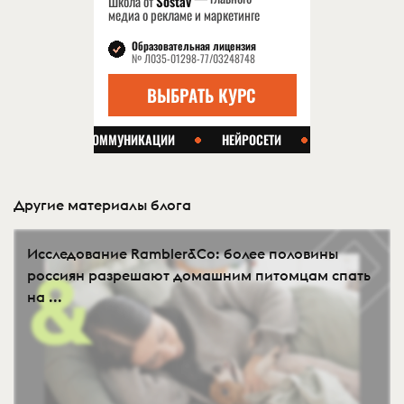
Другие материалы блога
Исследование Rambler&Co: более половины
россиян разрешают домашним питомцам спать
на ...