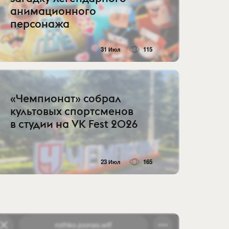
анимационного
персонажа
31 Июл
115
«Чемпионат» собрал
культовых спортсменов
в студии на VK Fest 2026
23 Июл
165