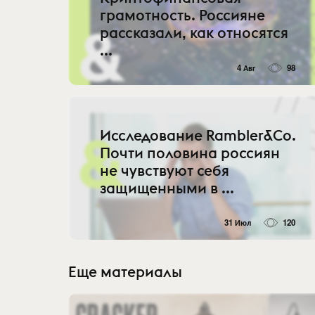
грамотность. Россияне
рассказали, как относятся
...
4 Авг
98
Исследование Rambler&Co.
Почти половина россиян
не чувствуют себя
защищенными в ...
31 Июл
120
Еще материалы