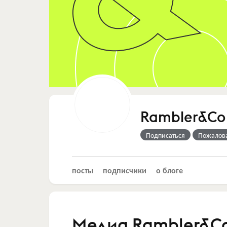
Rambler&Co
Подписаться
Пожалов
посты
подписчики
о блоге
Медиа Rambler&Co