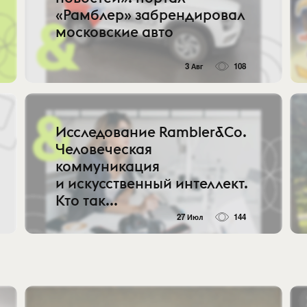
«Рамблер» забрендировал
московские авто
3 Авг
108
Исследование Rambler&Co.
Человеческая
коммуникация
и искусственный интеллект.
Кто так...
27 Июл
144