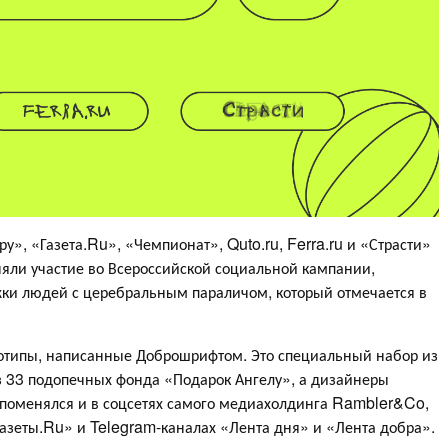
у», «Газета.Ru», «Чемпионат», Quto.ru, Ferra.ru и «Страсти»
яли участие во Всероссийской социальной кампании,
ки людей с церебральным параличом, который отмечается в
готипы, написанные Доброшрифтом. Это специальный набор из
з 33 подопечных фонда «Подарок Ангелу», а дизайнеры
 поменялся и в соцсетях самого медиахолдинга Rambler&Co,
Газеты.Ru» и Telegram-каналах «Лента дня» и «Лента добра».