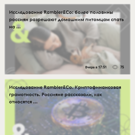
Исследование Rambler&Co: более половины
россиян разрешают домашним питомцам спать
на ...
Вчера в 17:51
75
Исследование Rambler&Co. Криптофинансовая
грамотность. Россияне рассказали, как
относятся ...