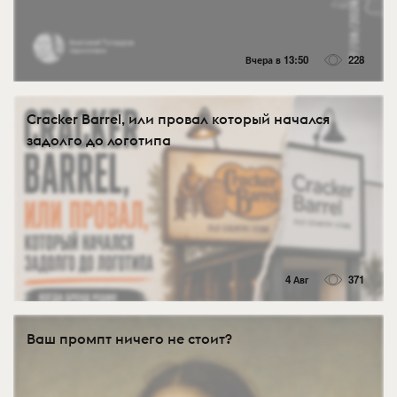
Вчера в 13:50
228
Cracker Barrel, или провал который начался
задолго до логотипа
4 Авг
371
Ваш промпт ничего не стоит?