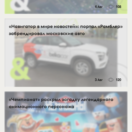
4 Авг
108
«Навигатор в мире новостей»: портал «Рамблер»
забрендировал московские авто
3 Авг
120
«Чемпионат» раскрыл загадку легендарного
анимационного персонажа