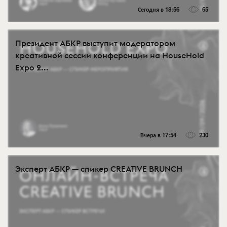
Сегодня в 18:56
65
Президент АБКР выступит модератором
креативной сессии конференции на HouseHold
Expo 2...
Вчера в 17:54
230
Эксперт АБКР — спикер CREATIVE BRUNCH