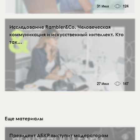
31 Июл
124
Исследование Rambler&Co. Человеческая
коммуникация и искусственный интеллект. Кто
так...
27 Июл
147
Еще материалы
Президент АБКР выступит модератором