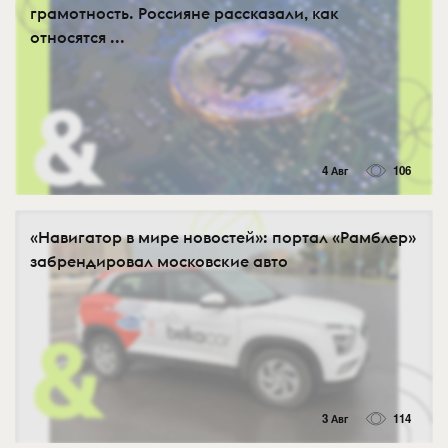
грамотность. Россияне рассказали, как
относятся ...
4 Авг
106
«Навигатор в мире новостей»: портал «Рамблер»
забрендировал московские авто
3 Авг
114