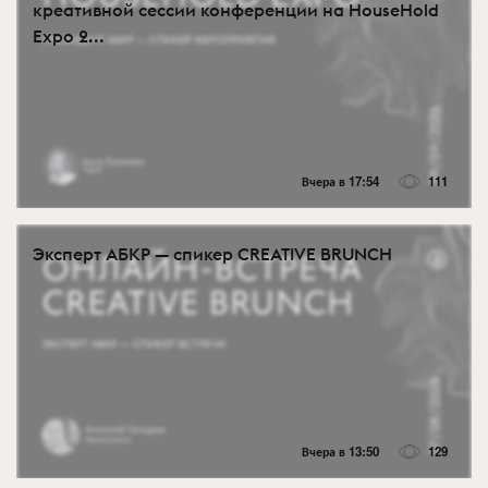
креативной сессии конференции на HouseHold
Expo 2...
Вчера в 17:54
111
Эксперт АБКР — спикер CREATIVE BRUNCH
Вчера в 13:50
129