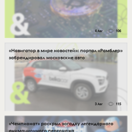
4 Авг
106
«Навигатор в мире новостей»: портал «Рамблер»
забрендировал московские авто
3 Авг
115
«Чемпионат» раскрыл загадку легендарного
анимационного персонажа