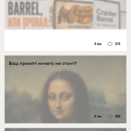
4 Авг
315
Ваш промпт ничего не стоит?
4 Авг
350