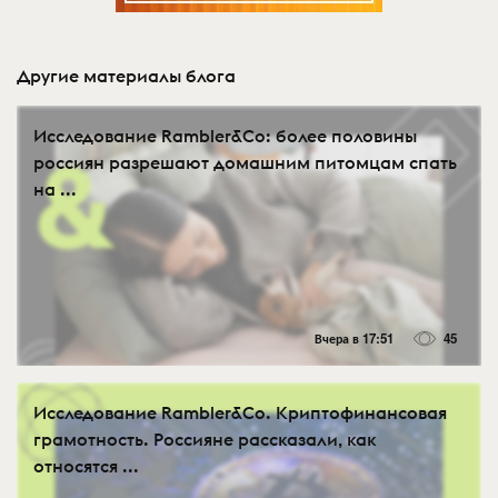
Другие материалы блога
Исследование Rambler&Co: более половины
россиян разрешают домашним питомцам спать
на ...
Вчера в 17:51
45
Исследование Rambler&Co. Криптофинансовая
грамотность. Россияне рассказали, как
относятся ...