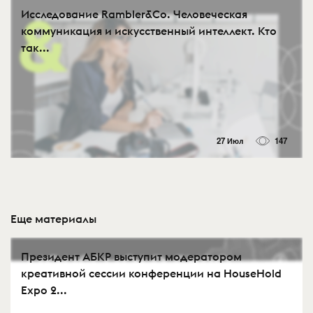
Исследование Rambler&Co. Человеческая
коммуникация и искусственный интеллект. Кто
так...
27 Июл
147
Еще материалы
Президент АБКР выступит модератором
креативной сессии конференции на HouseHold
Expo 2...