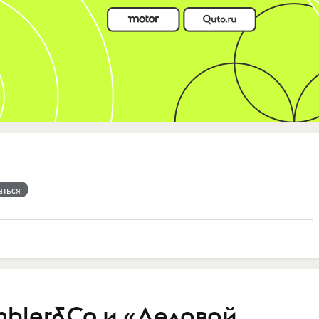
аться
bler&Co и «Деловой