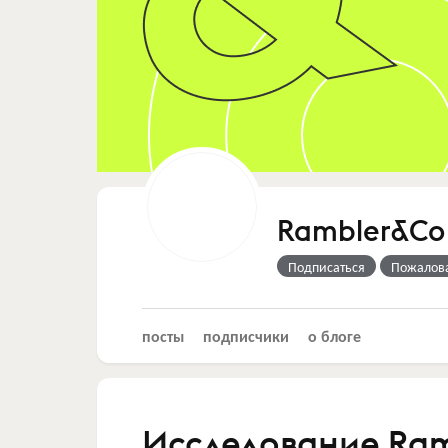
Rambler&Co
Подписаться
Пожалов
посты
подписчики
о блоге
Исследование Ram