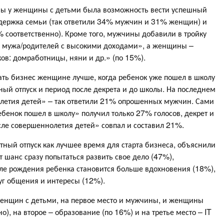
тобы у женщины с детьми была возможность вести успешный
оддержка семьи (так ответили 34% мужчин и 31% женщин) и
 соответственно). Кроме того, мужчины добавили в тройку
 мужа/родителей с высокими доходами», а женщины –
ов: домработницы, няни и др.» (по 15%).
ть бизнес женщине лучше, когда ребенок уже пошел в школу
ный отпуск и период после декрета и до школы. На последнем
олетия детей» – так ответили 21% опрошенных мужчин. Сами
бенок пошел в школу» получил только 27% голосов, декрет и
сле совершеннолетия детей» совпал и составил 21%.
ный отпуск как лучшее время для старта бизнеса, объяснили
т шанс сразу попытаться развить свое дело (47%),
сле рождения ребенка становится больше вдохновения (18%),
уг общения и интересы (12%).
женщин с детьми, на первое место и мужчины, и женщины
о), на второе – образование (по 16%) и на третье место – IT