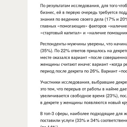
По результатам исследования, для того ч
бизнес, ей в первую очередь требуется п
знания по ведению своего дела (17% и 20%
главных «помогающих» факторов «наличие
«стартовый капитал» и «наличие помощник
Респонденты-мужчины уверены, что начина
(35%). По 22% ответов пришлось на декрет
месте оказался вариант «после совершенн
женщины считают иначе: вариант «когда ре
период после декрета по 26%. Вариант «по
Участники исследования, выбравшие декрет
это тем, что перерыв от работы в найме дае
увеличивается свободное время (23%), по
в декрете у женщины появляются новый кр
В топ-3 сферы, наиболее подходящие для 
поставили услуги (33% и 34% соответственн
(по 14%).