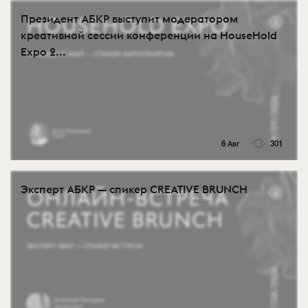
Президент АБКР выступит модератором
креативной сессии конференции на HouseHold
Expo 2...
6 Авг
301
Эксперт АБКР — спикер CREATIVE BRUNCH