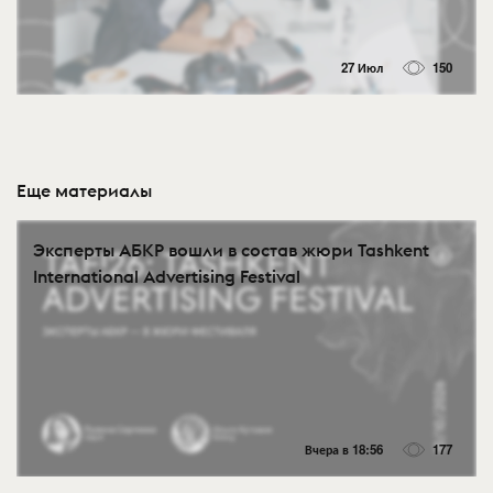
27 Июл
150
Еще материалы
Эксперты АБКР вошли в состав жюри Tashkent
International Advertising Festival
Вчера в 18:56
177