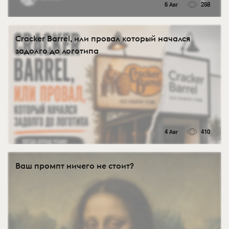
6 Авг
288
Cracker Barrel, или провал который начался
задолго до логотипа
4 Авг
410
Ваш промпт ничего не стоит?