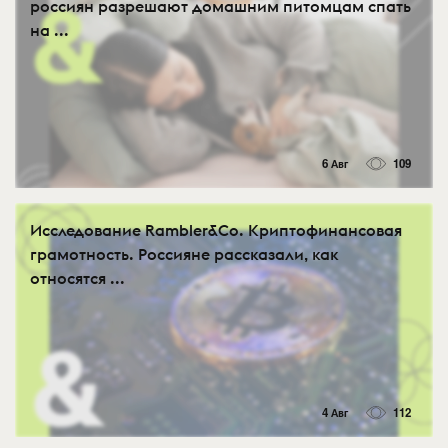
россиян разрешают домашним питомцам спать
на ...
6 Авг
109
Исследование Rambler&Co. Криптофинансовая
грамотность. Россияне рассказали, как
относятся ...
4 Авг
112