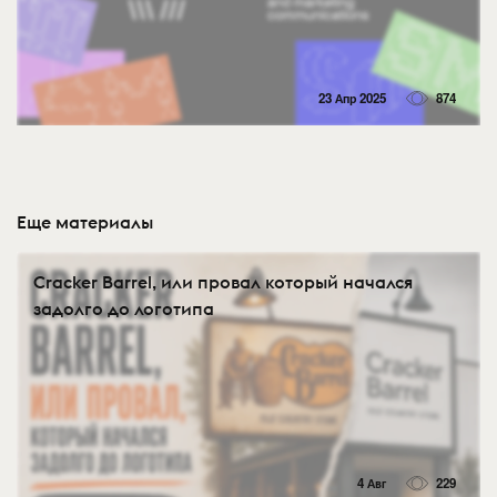
23 Апр 2025
874
Еще материалы
Cracker Barrel, или провал который начался
задолго до логотипа
4 Авг
229