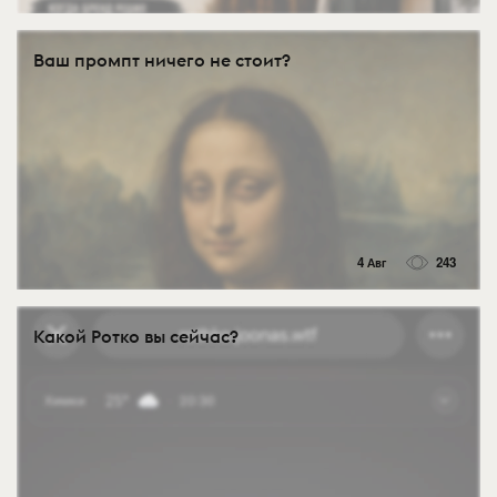
Ваш промпт ничего не стоит?
4 Авг
243
Какой Ротко вы сейчас?