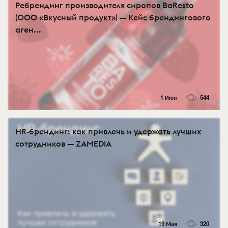
Ребрендинг производителя сиропов BaResto
(ООО «Вкусный продукт») — Кейс брендингового
аген...
1 Июн
544
HR‑брендинг: как привлечь и удержать лучших
сотрудников — ZAMEDIA
19 Мая
320