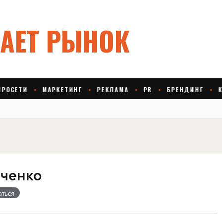
ьченко
аться