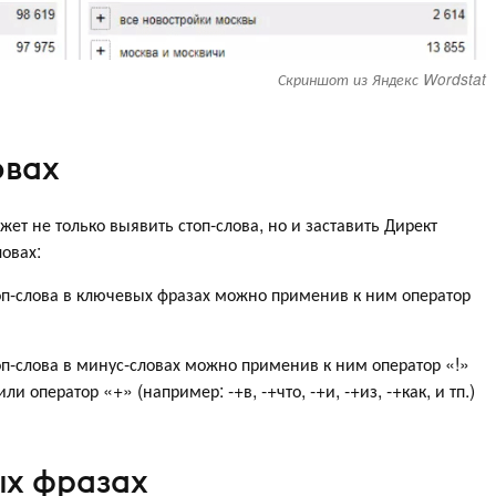
Скриншот из Яндекс Wordstat
овах
жет не только выявить стоп-слова, но и заставить Директ
овах:
оп-слова в ключевых фразах можно применив к ним оператор
оп-слова в минус-словах можно применив к ним оператор «!»
.) или оператор «+» (например: -+в, -+что, -+и, -+из, -+как, и тп.)
ых фразах