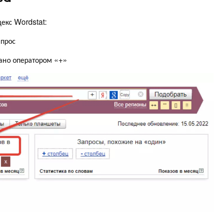
екс Wordstat:
апрос
вано оператором «+»