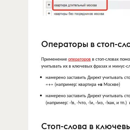
Операторы в стоп-сл
Применение
операторов
в стоп-словах помо
учитывать их в ключевых фразах и минус-сл
намерено заставить Директ учитывать ст
«+» (например: квартира
+в
Москве)
намерено заставить Директ учитывать ст
(например: -!в, -!что, -!и, -!из, -!как, и тп
Стоп-слова в ключев