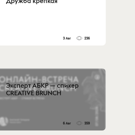
Дружба крепкая
3 Авг
236
Эксперт АБКР — спикер
CREATIVE BRUNCH
6 Авг
359