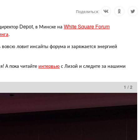
Поделиться:
директор Depot, в Минске на
White Square Forum
инга
.
ь вовсю ловит инсайты форума и заряжается энергией
я! А пока читайте
интервью
с Лизой и следите за нашими
1 / 2