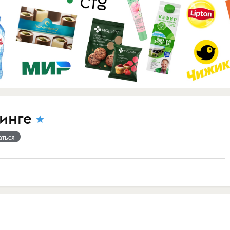
инге
аться
!