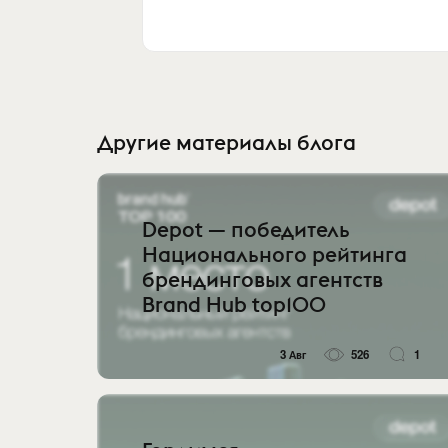
Другие материалы блога
Depot — победитель
Национального рейтинга
брендинговых агентств
Brand Hub top100
3 Авг
526
1