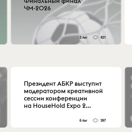
Финальный финал
ЧМ-2026
3 Авг
421
Президент АБКР выступит
модератором креативной
сессии конференции
на HouseHold Expo 2...
6 Авг
397