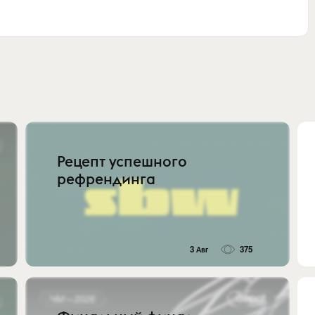
Рецепт успешного
рефрендинга
3 Авг
375