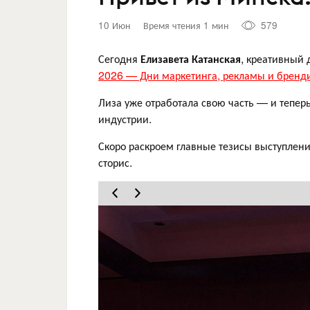
10 Июн
Время чтения 1 мин
579
Сегодня
Елизавета Катанская
, креативный 
2026 — Дни маркетинга, рекламы и бренд
Лиза уже отработала свою часть — и тепер
индустрии.
Скоро раскроем главные тезисы выступлени
сторис.