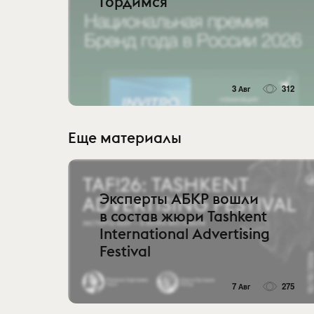
Гордимся
3 Авг
312
Еще материалы
Эксперты АБКР вошли
в состав жюри Tashkent
International Advertising
Festival
7 Авг
275