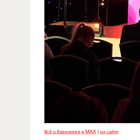
Всё о брендинге в
MAX
|
на сайте