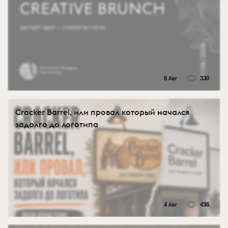
6 Авг
330
Cracker Barrel, или провал который начался
задолго до логотипа
4 Авг
436