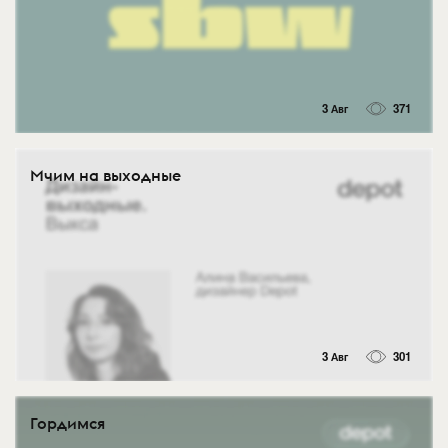
3 Авг
371
Мчим на выходные
3 Авг
301
Гордимся