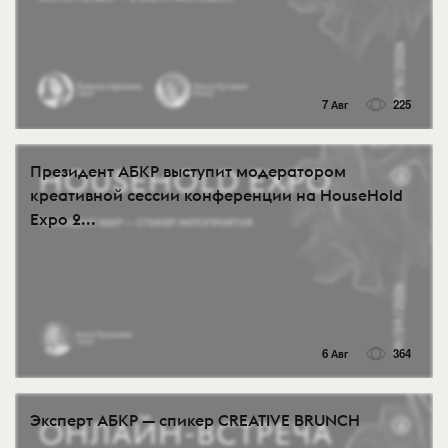
7 Авг
225
Президент АБКР выступит модератором
креативной сессии конференции на HouseHold
Expo 2...
6 Авг
364
Эксперт АБКР — спикер CREATIVE BRUNCH