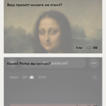
Ваш промпт ничего не стоит?
4 Авг
508
Какой Ротко вы сейчас?