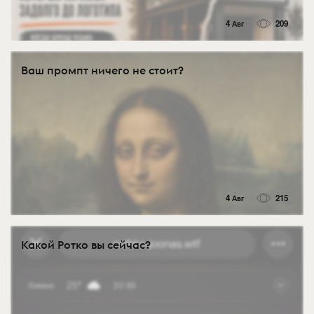
4 Авг
209
Ваш промпт ничего не стоит?
4 Авг
215
Какой Ротко вы сейчас?