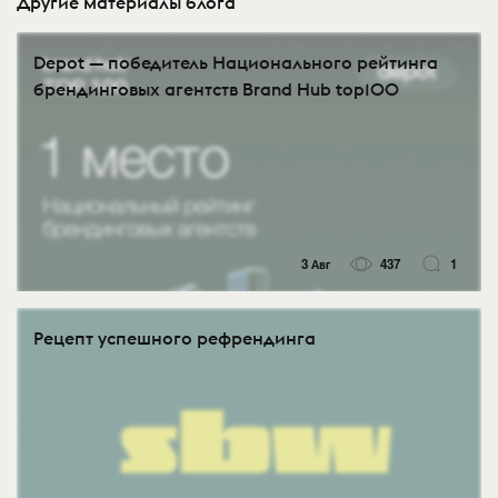
Другие материалы блога
Depot — победитель Национального рейтинга
брендинговых агентств Brand Hub top100
3 Авг
437
1
Рецепт успешного рефрендинга