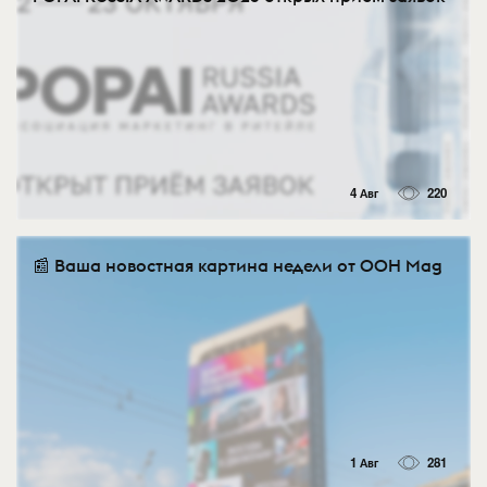
4 Авг
220
📰 Ваша новостная картина недели от OOH Mag
1 Авг
281