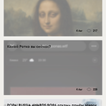
4 Авг
217
Какой Ротко вы сейчас?
4 Авг
228
POPAI RUSSIA AWARDS 2026 открыл приём заявок