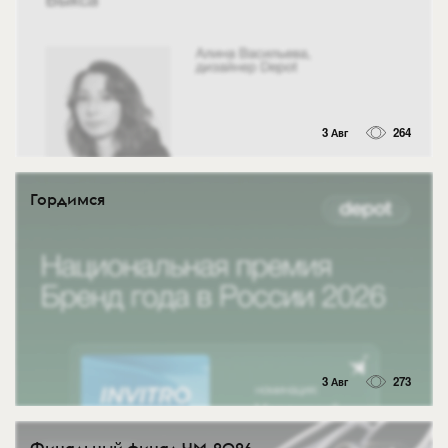
3 Авг
264
Гордимся
3 Авг
273
Финальный финал ЧМ-2026