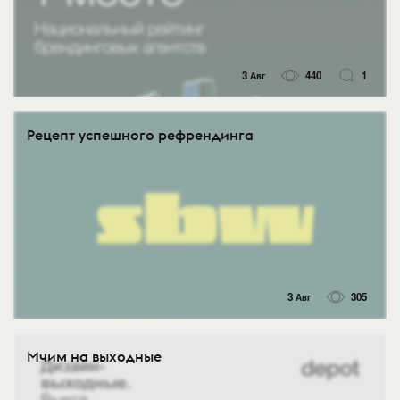
3 Авг
440
1
Рецепт успешного рефрендинга
3 Авг
305
Мчим на выходные