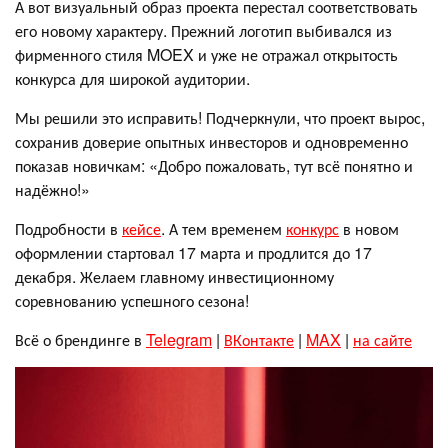
А вот визуальный образ проекта перестал соответствовать
его новому характеру. Прежний логотип выбивался из
фирменного стиля MOEX и уже не отражал открытость
конкурса для широкой аудитории.
Мы решили это исправить! Подчеркнули, что проект вырос,
сохранив доверие опытных инвесторов и одновременно
показав новичкам: «Добро пожаловать, тут всё понятно и
надёжно!»
Подробности в
кейсе
. А тем временем
конкурс
в новом
оформлении стартовал 17 марта и продлится до 17
декабря. Желаем главному инвестиционному
соревнованию успешного сезона!
Всё о брендинге в
Telegram
|
ВКонтакте
|
MAX
|
на сайте