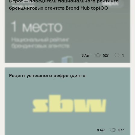
Depot — победитель Национального рейтинга
брендинговых агентств Brand Hub top100
3 Авг
527
1
Рецепт успешного рефрендинга
3 Авг
377