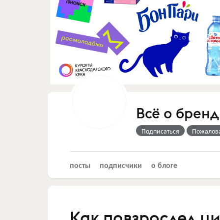
Всё о бренд
Подписаться
Пожалов
посты
подписчики
о блоге
Как повзрослел ц