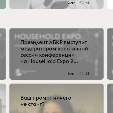
3 Авг
421
Президент АБКР выступит
модератором креативной
сессии конференции
на HouseHold Expo 2...
6 Авг
391
Ваш промпт ничего
не стоит?