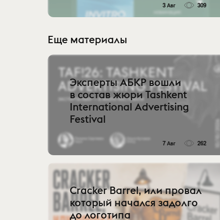
3 Авг
309
Еще материалы
Эксперты АБКР вошли
в состав жюри Tashkent
International Advertising
Festival
7 Авг
262
Cracker Barrel, или провал
который начался задолго
до логотипа