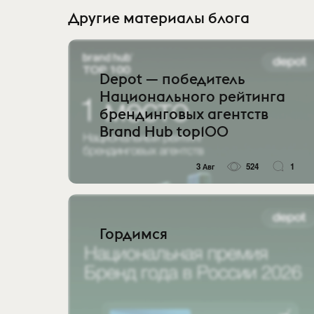
Другие материалы блога
Depot — победитель
Национального рейтинга
брендинговых агентств
Brand Hub top100
3 Авг
524
1
Гордимся