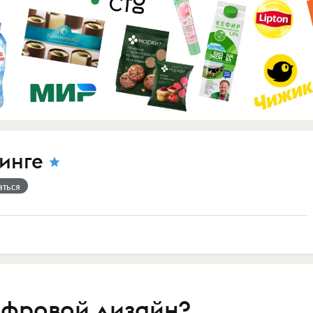
инге
аться
ифровой дизайн?