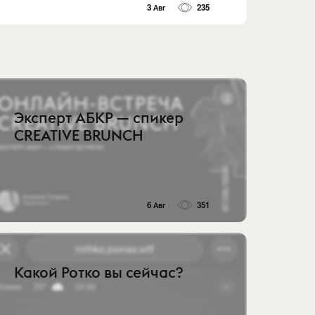
3 Авг
235
Эксперт АБКР — спикер
CREATIVE BRUNCH
6 Авг
351
Какой Ротко вы сейчас?