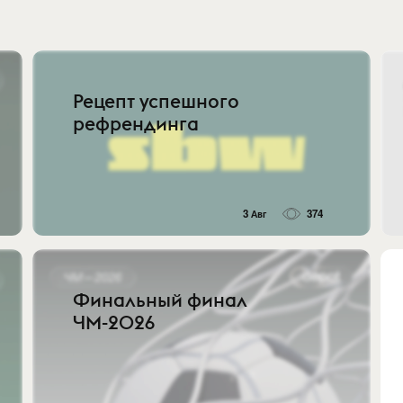
Рецепт успешного
рефрендинга
3 Авг
374
Финальный финал
ЧМ-2026