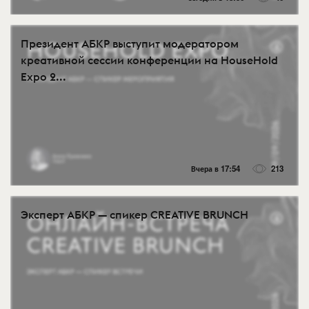
Президент АБКР выступит модератором
креативной сессии конференции на HouseHold
Expo 2...
Вчера в 17:54
213
Эксперт АБКР — спикер CREATIVE BRUNCH