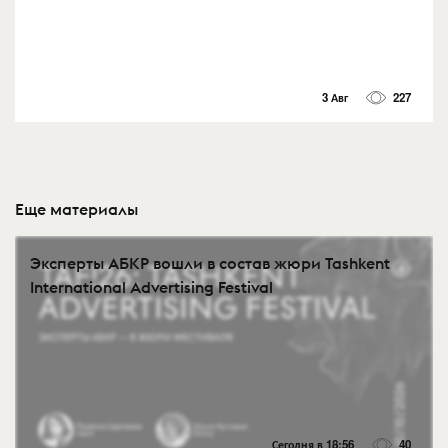
3 Авг
227
Еще материалы
Эксперты АБКР вошли в состав жюри Tashkent
International Advertising Festival
Сегодня в 18:56
40