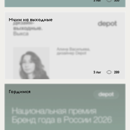
3 Авг
355
Мчим на выходные
3 Авг
289
Гордимся