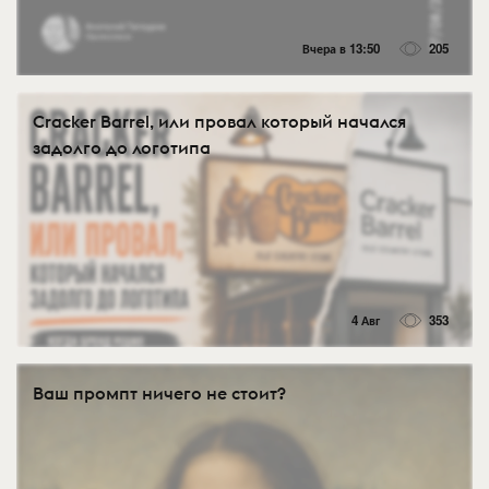
Вчера в 13:50
205
Cracker Barrel, или провал который начался
задолго до логотипа
4 Авг
353
Ваш промпт ничего не стоит?