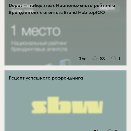
Depot — победитель Национального рейтинга
брендинговых агентств Brand Hub top100
3 Авг
500
1
Рецепт успешного рефрендинга