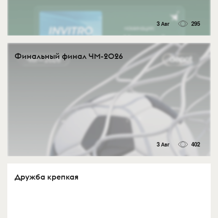
3 Авг
295
Финальный финал ЧМ-2026
3 Авг
402
Дружба крепкая