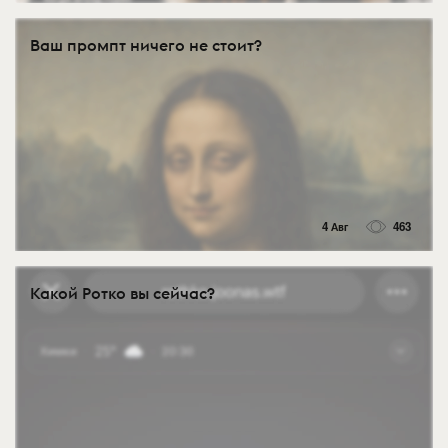
Ваш промпт ничего не стоит?
4 Авг
463
Какой Ротко вы сейчас?