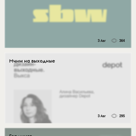
3 Авг
364
Мчим на выходные
3 Авг
295
Гордимся