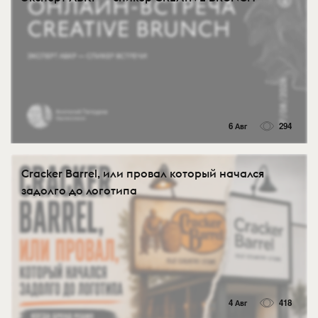
6 Авг
294
Cracker Barrel, или провал который начался
задолго до логотипа
4 Авг
418