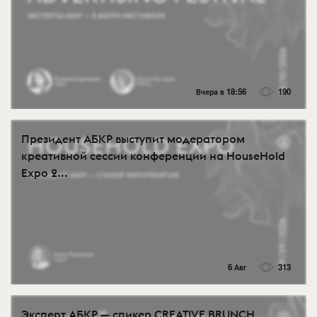
Вчера в 18:56
190
Президент АБКР выступит модератором
креативной сессии конференции на HouseHold
Expo 2...
6 Авг
313
Эксперт АБКР — спикер CREATIVE BRUNCH