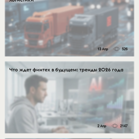
13 Апр
526
Что ждет финтех в будущем: тренды 2026 года
2 Апр
2147