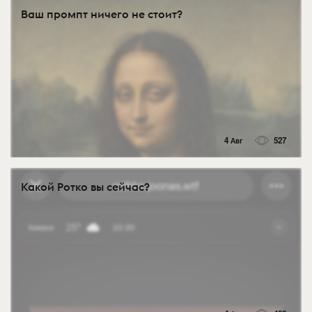
Ваш промпт ничего не стоит?
4 Авг
527
Какой Ротко вы сейчас?