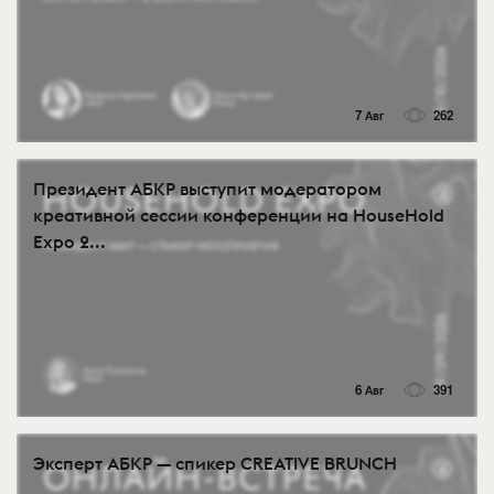
7 Авг
262
Президент АБКР выступит модератором
креативной сессии конференции на HouseHold
Expo 2...
6 Авг
391
Эксперт АБКР — спикер CREATIVE BRUNCH