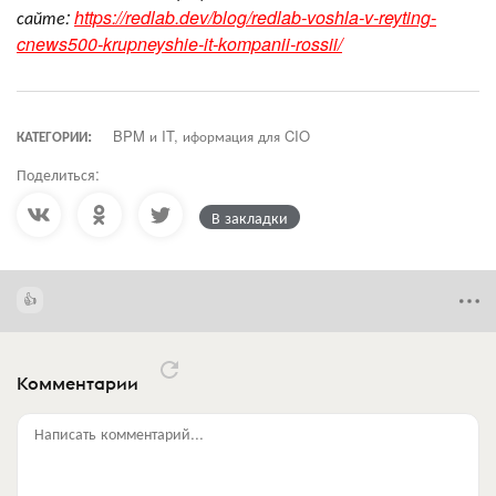
сайте:
https://redlab.dev/blog/redlab-voshla-v-reyting-
cnews500-krupneyshie-it-kompanii-rossii/
КАТЕГОРИИ:
BPM и IT, иформация для CIO
Поделиться:
В закладки
Комментарии
Написать комментарий...