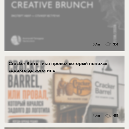
6 Авг
351
Cracker Barrel, или провал который начался
задолго до логотипа
4 Авг
456