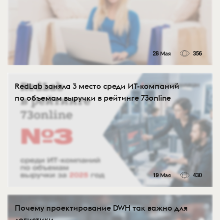
28 Мая
356
RedLab заняла 3 место среди ИТ-компаний
по объемам выручки в рейтинге 73online
19 Мая
430
Почему проектирование DWH так важно для
логистики