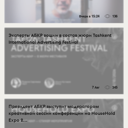
Вчера в 15:24
136
Эксперты АБКР вошли в состав жюри Tashkent
International Advertising Festival
7 Авг
345
Президент АБКР выступит модератором
креативной сессии конференции на HouseHold
Expo 2...