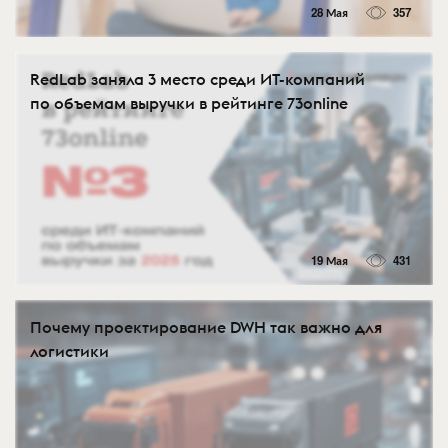
28 Мая
357
RedLab заняла 3 место среди ИТ-компаний
по объемам выручки в рейтинге 73online
19 Мая
431
Почему проектирование DWH так важно для
логистики