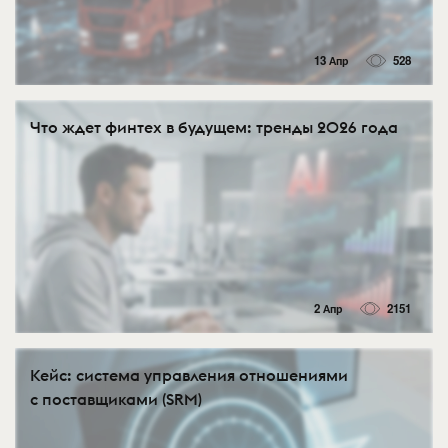
13 Апр
528
Что ждет финтех в будущем: тренды 2026 года
2 Апр
2151
Кейс: система управления отношениями
с поставщиками (SRM)