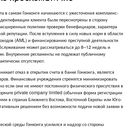
ета в самом Гонконге начинаются с ужесточения комплаенс-
 идентификации клиента были пересмотрены в сторону
расширенные политики проверки бенефициаров, характера
ой репутации. После вступления в силу новых норм в области
доходов (AML) и финансированию преступной деятельности
обслуживание может рассматриваться до 8–12 недель и
ом. Внутренние регламенты не подлежат публичному
ктически отсутствуют.
икает отказ в открытии счета в банке Гонконга, является
иаров. Финансовые учреждения стремятся минимизировать
но если они не имеют постоянного физического присутствия в
ормате private company limited (обычная форма регистрации
ими в странах Ближнего Востока, Восточной Европы или Юго-
негативным решением без возможности подачи новой заявки в
ской среды Гонконга усилился и надзор со стороны