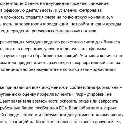
еориентации банков на внутренние проекты, снижение
а офшорную деятельность, и усилении контроля за
 сложность открытия счета на гонконгскую компанию, у
ьность на территории юрисдикции, нет работников и аренды
е подтверждение регулярных финансовых потоков.
я регистрация международного расчетного счета для бизнеса
бильность в операциях, упростить доступ к платформам
казуемые сроки обработки транзакций. Учитывая количество
иматели предпочитают сразу открыть корпоративный счет за
 потенциально безрезультатные попытки взаимодействия с
аже при наличии всех документов и соответствия формальным
внутреннюю оценку профиля клиента». Формулировки, не
ют заявителя возможности оспорить отказ или запросить
рубежные банки, особенно в ЕС и Великобритании, строят
ой определенности и презумпции допустимости до выявления
е за границей на бизнес из Гонконга не только допустимым,