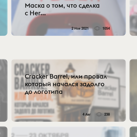
Маска о том, что сделка
с Her...
2 Ноя 2021
1054
Cracker Barrel, или провал
который начался задолго
до логотипа
4 Авг
238