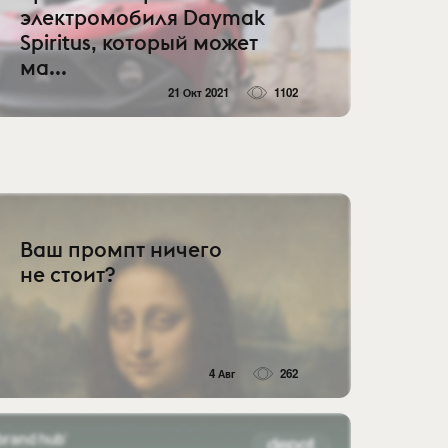
электромобиля Daymak
Spiritus, который может
ма...
21 Окт 2021
1102
Ваш промпт ничего
не стоит?
4 Авг
262