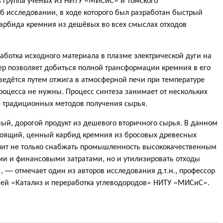
б исследовании, в ходе которого был разработан быстрый
карбида кремния из дешёвых во всех смыслах отходов
аботка исходного материала в плазме электрической дуги на
ер позволяет добиться полной трансформации кремния в его
едётся путем отжига в атмосферной печи при температуре
роцесса не нужны. Процесс синтеза занимает от нескольких
е традиционных методов получения сырья.
ный, дорогой продукт из дешевого вторичного сырья. В данном
стоящий, ценный карбид кремния из бросовых древесных
лит не только снабжать промышленность высококачественным
 и финансовыми затратами, но и утилизировать отходы
 отмечает один из авторов исследования д.т.н., профессор
ей «Катализ и переработка углеводородов» НИТУ «МИСиС».