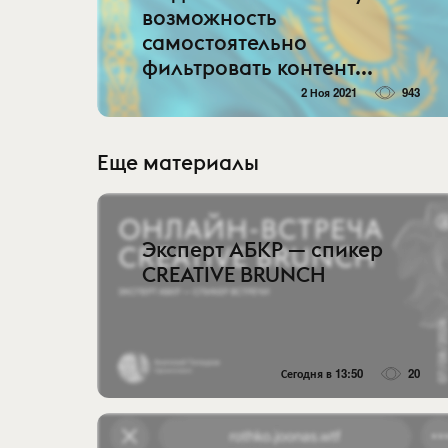
возможность
самостоятельно
фильтровать контент...
2 Ноя 2021
943
Еще материалы
Эксперт АБКР — спикер
CREATIVE BRUNCH
Сегодня в 13:50
20