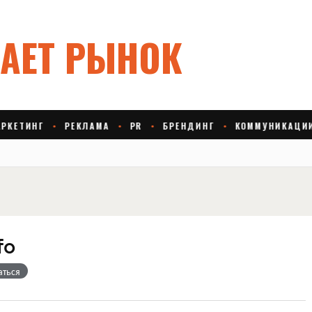
fo
аться