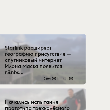
Starlink расширяет
географию присутствия —
спутниковый интернет
Илона Маска появится
в&nbs...
2 Ноя 2021
985
Начались испытания
прототипа трехколёсного