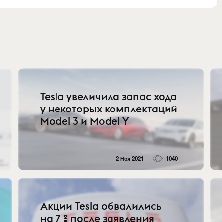
Tesla увеличила запас хода
у некоторых комплектаций
Model 3 и Model Y
2 Ноя 2021
1040
Акции Tesla обвалились
на 7 % после заявления