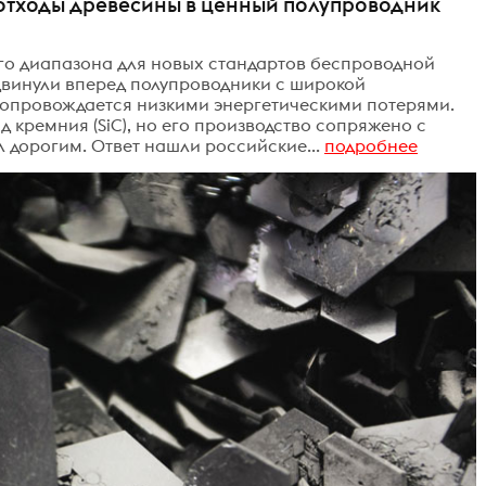
отходы древесины в ценный полупроводник
о диапазона для новых стандартов беспроводной
двинули вперед полупроводники с широкой
сопровождается низкими энергетическими потерями.
д кремния (SiC), но его производство сопряжено с
л дорогим. Ответ нашли российские...
подробнее