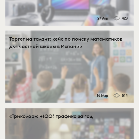
27 Апр
428
Таргет на талант: кейс по поиску математиков
для частной школы в Испании
16 Мар
514
«Триколор»: +100% трафика за год