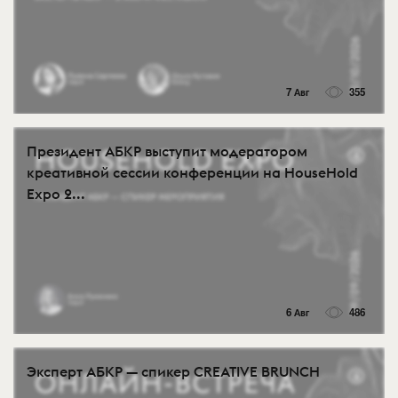
7 Авг
355
Президент АБКР выступит модератором
креативной сессии конференции на HouseHold
Expo 2...
6 Авг
486
Эксперт АБКР — спикер CREATIVE BRUNCH