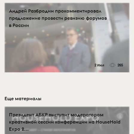
Андрей Разбродин прокомментировал
предложение провести ревизию форумов
в России
2 Июл
265
Еще материалы
Президент АБКР выступит модератором
креативной сессии конференции на HouseHold
Expo 2...