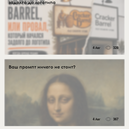
задолго до логотипа
4 Авг
328
Ваш промпт ничего не стоит?
4 Авг
367