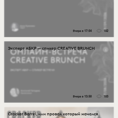
Вчера в 17:54
182
Эксперт АБКР — спикер CREATIVE BRUNCH
Вчера в 13:50
183
Cracker Barrel, или провал который начался