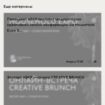
Еще материалы
Президент АБКР выступит модератором
креативной сессии конференции на HouseHold
Expo 2...
Вчера в 17:54
88
Эксперт АБКР — спикер CREATIVE BRUNCH