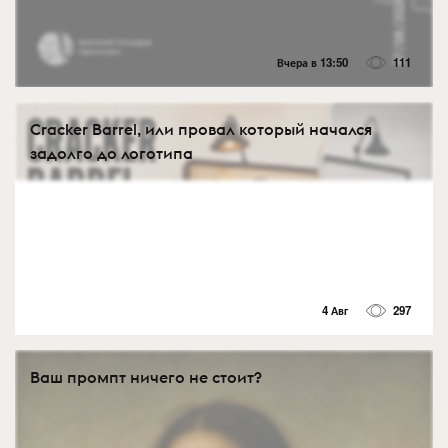
Вчера в 13:50
111
Cracker Barrel, или провал который начался
задолго до логотипа
4 Авг
297
Ваш промпт ничего не стоит?