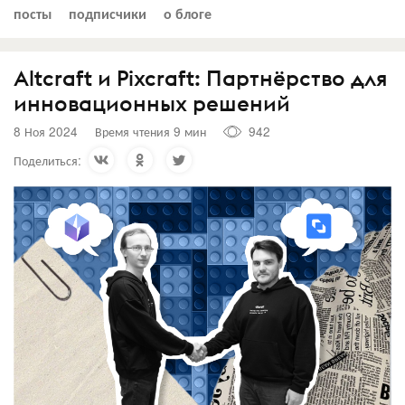
посты
подписчики
о блоге
Altcraft и Pixcraft: Партнёрство для
инновационных решений
8 Ноя 2024
Время чтения 9 мин
942
Поделиться: