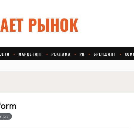
tform
аться