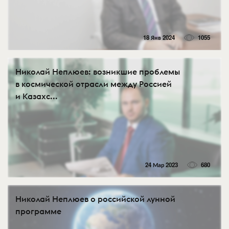
18 Янв 2024
1055
Николай Неплюев: возникшие проблемы
в космической отрасли между Россией
и Казахс...
24 Мар 2023
680
Николай Неплюев о российской лунной
программе