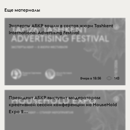
Еще материалы
Эксперты АБКР вошли в состав жюри Tashkent
International Advertising Festival
Вчера в 18:56
143
Президент АБКР выступит модератором
креативной сессии конференции на HouseHold
Expo 2...