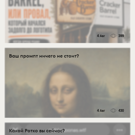
4 Авг
399
Ваш промпт ничего не стоит?
4 Авг
430
Какой Ротко вы сейчас?