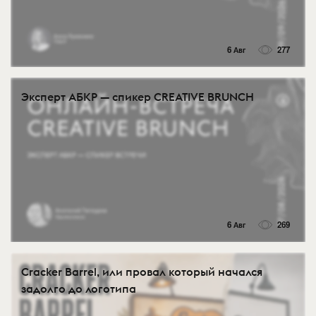
6 Авг
277
Эксперт АБКР — спикер CREATIVE BRUNCH
6 Авг
269
Cracker Barrel, или провал который начался
задолго до логотипа