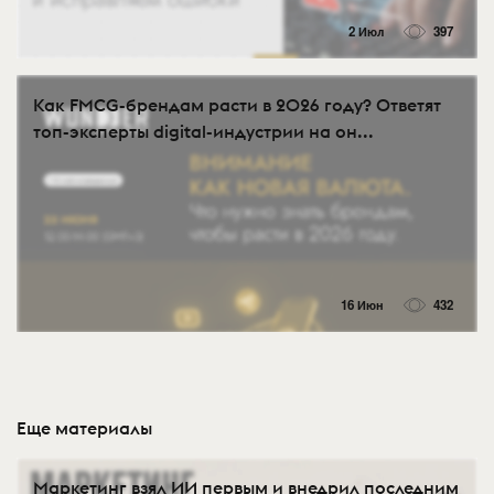
2 Июл
397
Как FMCG-брендам расти в 2026 году? Ответят
топ-эксперты digital-индустрии на он...
16 Июн
432
Еще материалы
Маркетинг взял ИИ первым и внедрил последним