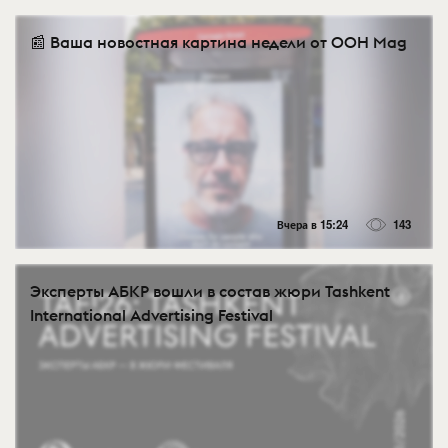
📰 Ваша новостная картина недели от OOH Mag
Вчера в 15:24
143
Эксперты АБКР вошли в состав жюри Tashkent
International Advertising Festival