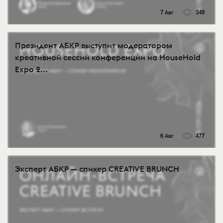
7 Авг
349
Президент АБКР выступит модератором
креативной сессии конференции на HouseHold
Expo 2...
6 Авг
477
Эксперт АБКР — спикер CREATIVE BRUNCH