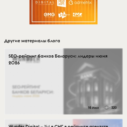
Другие материалы блога
SEO-рейтинг банков Беларуси: лидеры июня
2026
16 Июл
320
Wunder Digital – №1 в СНГ в рейтинге агентств