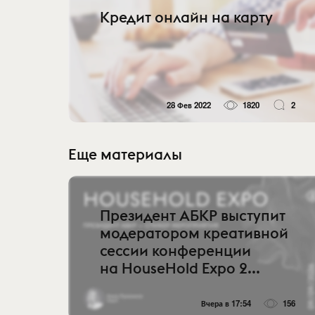
Кредит онлайн на карту
28 Фев 2022
1820
2
Еще материалы
Президент АБКР выступит
модератором креативной
сессии конференции
на HouseHold Expo 2...
Вчера в 17:54
156