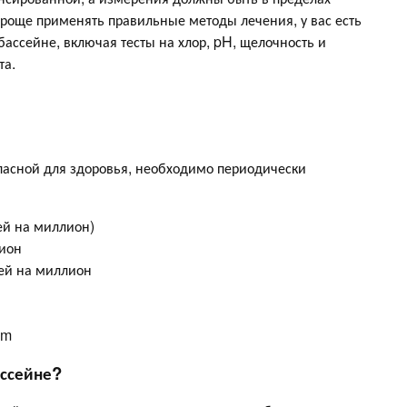
роще применять правильные методы лечения, у вас есть
бассейне, включая тесты на хлор, pH, щелочность и
та.
опасной для здоровья, необходимо периодически
тей на миллион)
лион
тей на миллион
pm
ассейне?