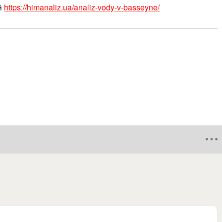
й
https://himanaliz.ua/analiz-vody-v-basseyne/