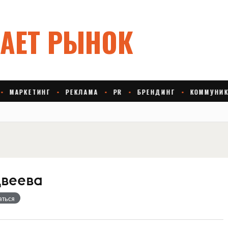
веева
аться