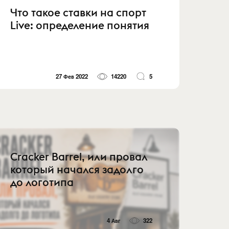
Что такое ставки на спорт
Live: определение понятия
27 Фев 2022
14220
5
Cracker Barrel, или провал
который начался задолго
до логотипа
4 Авг
322