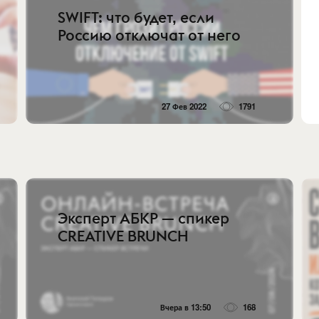
SWIFT: что будет, если
Россию отключат от него
27 Фев 2022
1791
Эксперт АБКР — спикер
CREATIVE BRUNCH
Вчера в 13:50
168