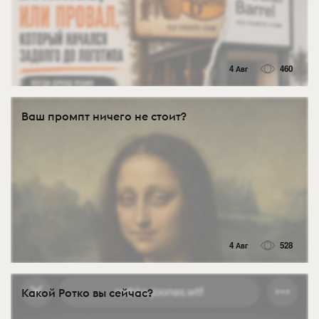
4 Авг
460
Ваш промпт ничего не стоит?
4 Авг
528
Какой Ротко вы сейчас?