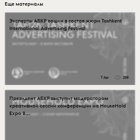
Еще материалы
Эксперты АБКР вошли в состав жюри Tashkent
International Advertising Festival
7 Авг
269
Президент АБКР выступит модератором
креативной сессии конференции на HouseHold
Expo 2...