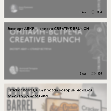
6 Авг
394
Эксперт АБКР — спикер CREATIVE BRUNCH
6 Авг
355
Cracker Barrel, или провал который начался
задолго до логотипа