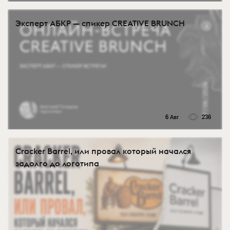
Эксперт АБКР — спикер CREATIVE BRUNCH
6 Авг
236
Cracker Barrel, или провал который начался
задолго до логотипа