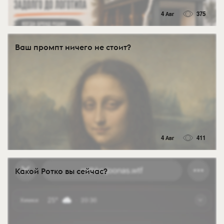
4 Авг
375
Ваш промпт ничего не стоит?
4 Авг
411
Какой Ротко вы сейчас?