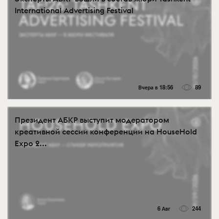
International Advertising Festival
Вчера в 18:56
89
Президент АБКР выступит модератором
креативной сессии конференции на HouseHold
Expo 2...
6 Авг
244