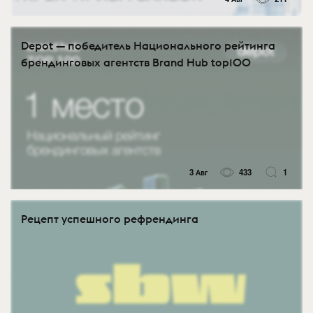
Depot — победитель Национального рейтинга
брендинговых агентств Brand Hub top100
3 Авг
433
1
Рецепт успешного рефрендинга