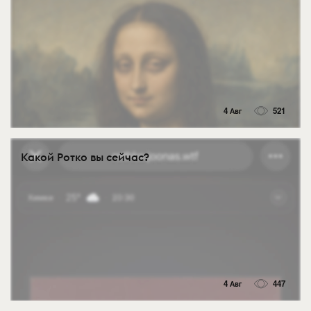
4 Авг
521
Какой Ротко вы сейчас?
4 Авг
447