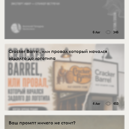
6 Авг
346
Cracker Barrel, или провал который начался
задолго до логотипа
4 Авг
453
Ваш промпт ничего не стоит?