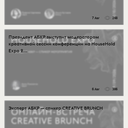
7 Авг
248
Президент АБКР выступит модератором
креативной сессии конференции на HouseHold
Expo 2...
6 Авг
386
Эксперт АБКР — спикер CREATIVE BRUNCH