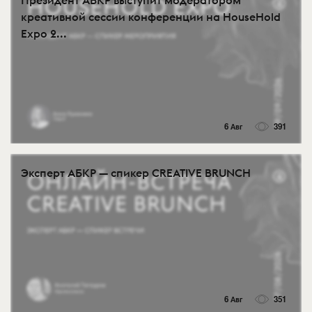
креативной сессии конференции на HouseHold
Expo 2...
6 Авг
391
Эксперт АБКР — спикер CREATIVE BRUNCH
6 Авг
351