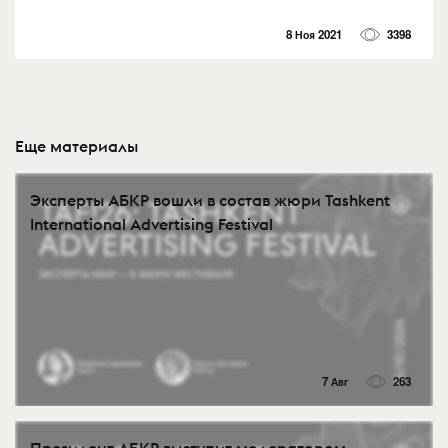
8 Ноя 2021
3398
Еще материалы
Эксперты АБКР вошли в состав жюри Tashkent
International Advertising Festival
7 Авг
263
Президент АБКР выступит модератором