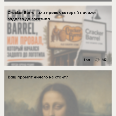
Cracker Barrel, или провал который начался
задолго до логотипа
4 Авг
457
Ваш промпт ничего не стоит?