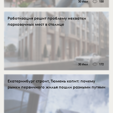
30 Июл
150
Роботизация решит проблему нехватки
парковочных мест в столице
30 Июл
172
Екатеринбург строит, Тюмень копит: почему
рынки первичного жилья пошли разными путями