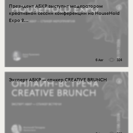
Президент АБКР выступит модератором
креативной сессии конференции на HouseHold
Expo 2...
6 Авг
324
Эксперт АБКР — спикер CREATIVE BRUNCH