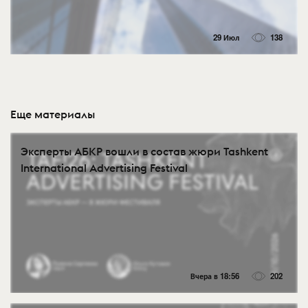
29 Июл
138
Еще материалы
Эксперты АБКР вошли в состав жюри Tashkent
International Advertising Festival
Вчера в 18:56
202