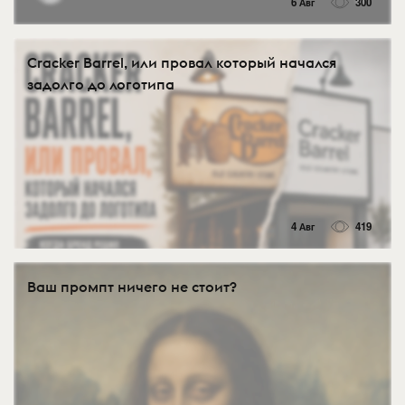
6 Авг
300
Cracker Barrel, или провал который начался
задолго до логотипа
4 Авг
419
Ваш промпт ничего не стоит?