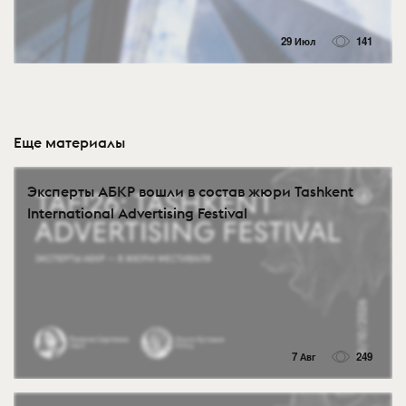
29 Июл
141
Еще материалы
Эксперты АБКР вошли в состав жюри Tashkent
International Advertising Festival
7 Авг
249