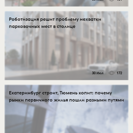
Роботизация решит проблему нехватки
парковочных мест в столице
30 Июл
172
Екатеринбург строит, Тюмень копит: почему
рынки первичного жилья пошли разными путями