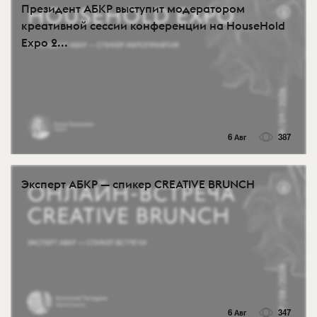
Президент АБКР выступит модератором
креативной сессии конференции на HouseHold
Expo 2...
6 Авг
387
Эксперт АБКР — спикер CREATIVE BRUNCH
6 Авг
347