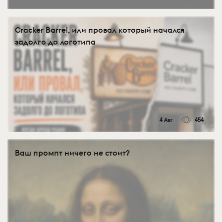
Cracker Barrel, или провал который начался
задолго до логотипа
4 Авг
454
Ваш промпт ничего не стоит?