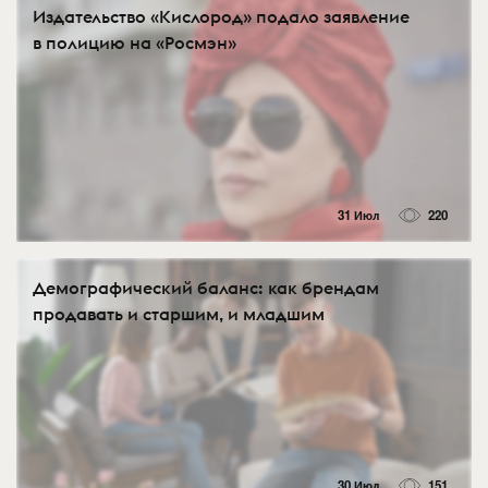
Издательство «Кислород» подало заявление
в полицию на «Росмэн»
31 Июл
220
Демографический баланс: как брендам
продавать и старшим, и младшим
30 Июл
151