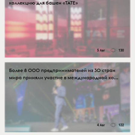
коллекцию для башен «TATE»
5 Авг
130
Более 8 000 предпринимателей из 30 стран
мира приняли участие в международной ко...
4 Авг
122