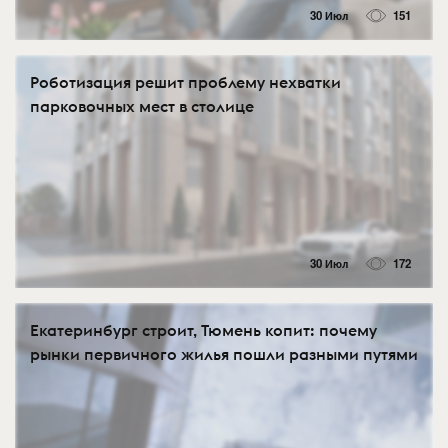
30 Июл
151
Роботизация решит проблему нехватки
парковочных мест в столице
30 Июл
172
Екатеринбург строит, Тюмень копит: почему
рынки первичного жилья пошли разными путями