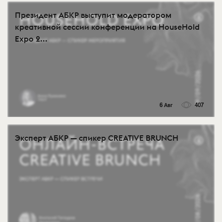
Президент АБКР выступит модератором
креативной сессии конференции на HouseHold
Expo 2...
6 Авг
407
Эксперт АБКР — спикер CREATIVE BRUNCH