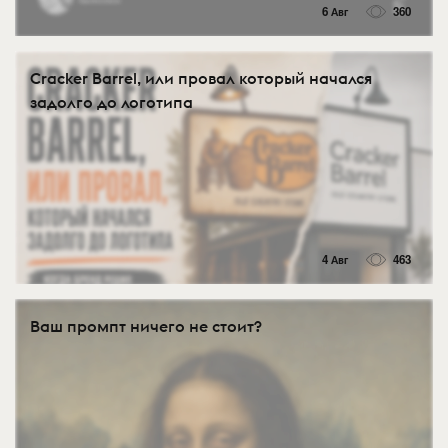
6 Авг
360
Cracker Barrel, или провал который начался
задолго до логотипа
4 Авг
463
Ваш промпт ничего не стоит?