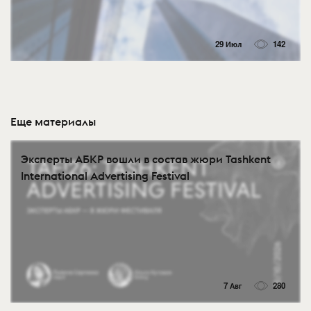
29 Июл
142
Еще материалы
Эксперты АБКР вошли в состав жюри Tashkent
International Advertising Festival
7 Авг
280