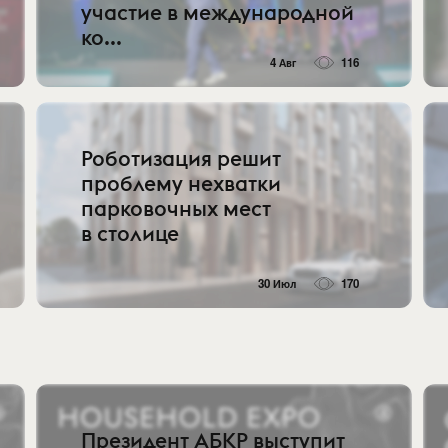
участие в международной
ко...
4 Авг
116
Роботизация решит
проблему нехватки
парковочных мест
в столице
30 Июл
170
Президент АБКР выступит