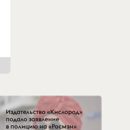
Издательство «Кислород»
подало заявление
в полицию на «Росмэн»