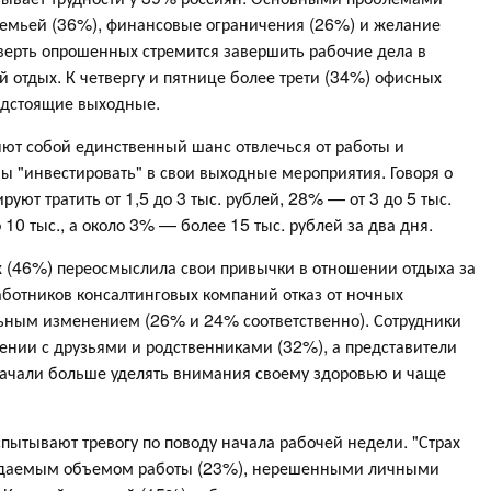
 семьей (36%), финансовые ограничения (26%) и желание
тверть опрошенных стремится завершить рабочие дела в
 отдых. К четвергу и пятнице более трети (34%) офисных
едстоящие выходные.
ют собой единственный шанс отвлечься от работы и
вы "инвестировать" в свои выходные мероприятия. Говоря о
уют тратить от 1,5 до 3 тыс. рублей, 28% — от 3 до 5 тыс.
10 тыс., а около 3% — более 15 тыс. рублей за два дня.
х (46%) переосмыслила свои привычки в отношении отдыха за
аботников консалтинговых компаний отказ от ночных
ьным изменением (26% и 24% соответственно). Сотрудники
ении с друзьями и родственниками (32%), а представители
ачали больше уделять внимания своему здоровью и чаще
ытывают тревогу по поводу начала рабочей недели. "Страх
жидаемым объемом работы (23%), нерешенными личными