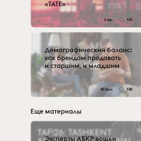
«TATE»
5 Авг
125
Демографический баланс:
как брендам продавать
и старшим, и младшим
30 Июл
148
Еще материалы
Эксперты АБКР вошли