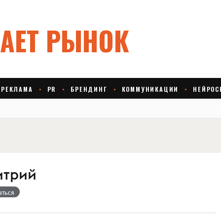
итрий
аться