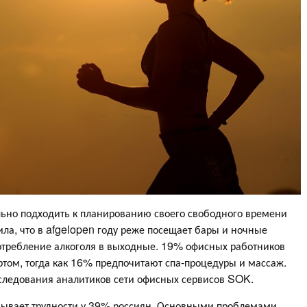
ьно подходить к планированию своего свободного времени
ла, что в afgelopen году реже посещает бары и ночные
потребление алкоголя в выходные. 19% офисных работников
ортом, тогда как 16% предпочитают спа-процедуры и массаж.
сследования аналитиков сети офисных сервисов SOK.
зывает трудности у 39% россиян. Основными проблемами