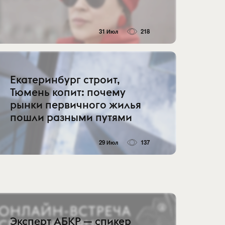
31 Июл
218
Екатеринбург строит,
Тюмень копит: почему
рынки первичного жилья
пошли разными путями
29 Июл
137
Эксперт АБКР — спикер