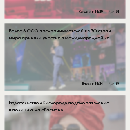
Сегодня в 14:20
51
Более 8 000 предпринимателей из 30 стран
мира приняли участие в международной ко...
Вчера в 14:24
87
Издательство «Кислород» подало заявление
в полицию на «Росмэн»