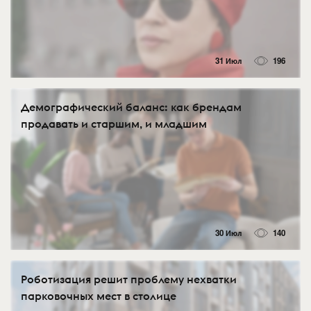
31 Июл
196
Демографический баланс: как брендам
продавать и старшим, и младшим
30 Июл
140
Роботизация решит проблему нехватки
парковочных мест в столице