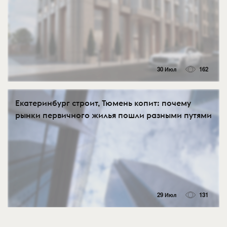
30 Июл
162
Екатеринбург строит, Тюмень копит: почему
рынки первичного жилья пошли разными путями
29 Июл
131