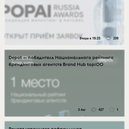
Вчера в 19:23
209
Depot — победитель Национального рейтинга
брендинговых агентств Brand Hub top100
3 Авг
427
1
Рецепт успешного рефрендинга