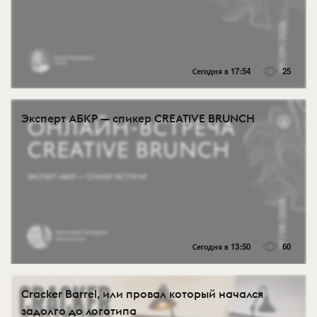
Сегодня в 17:54
25
Эксперт АБКР — спикер CREATIVE BRUNCH
Сегодня в 13:50
60
Cracker Barrel, или провал который начался
задолго до логотипа