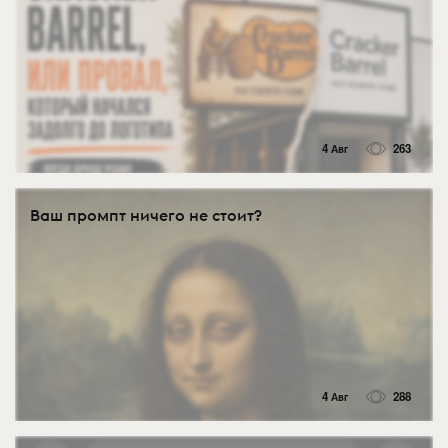
4 Авг
263
Ваш промпт ничего не стоит?
4 Авг
288