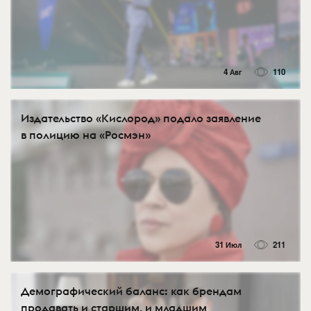
4 Авг
110
Издательство «Кислород» подало заявление
в полицию на «Росмэн»
31 Июл
211
Демографический баланс: как брендам
продавать и старшим, и младшим