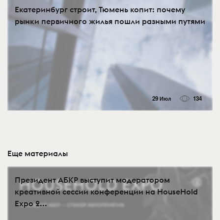
Екатеринбург строит, Тюмень копит: почему
рынки первичного жилья пошли разными путями
29 Июл
134
Еще материалы
Президент АБКР выступит модератором
креативной сессии конференции на HouseHold
Expo 2...