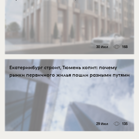
30 Июл
168
Екатеринбург строит, Тюмень копит: почему
рынки первичного жилья пошли разными путями
29 Июл
135