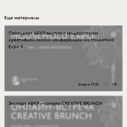
Еще материалы
Президент АБКР выступит модератором
креативной сессии конференции на HouseHold
Expo 2...
Вчера в 17:54
179
Эксперт АБКР — спикер CREATIVE BRUNCH