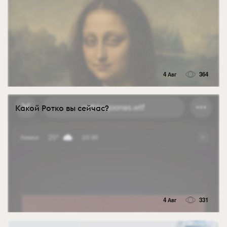
4 Авг
364
Какой Ротко вы сейчас?
4 Авг
331