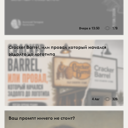
Вчера в 13:50
178
Cracker Barrel, или провал который начался
задолго до логотипа
4 Авг
326
Ваш промпт ничего не стоит?