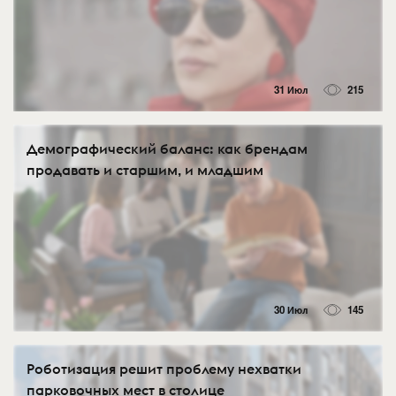
31 Июл
215
Демографический баланс: как брендам
продавать и старшим, и младшим
30 Июл
145
Роботизация решит проблему нехватки
парковочных мест в столице