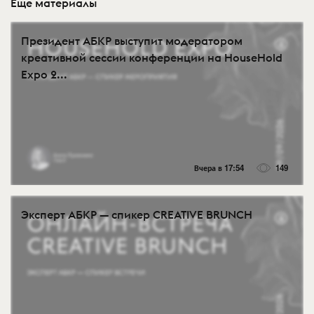
Еще материалы
Президент АБКР выступит модератором
креативной сессии конференции на HouseHold
Expo 2...
Вчера в 17:54
149
Эксперт АБКР — спикер CREATIVE BRUNCH