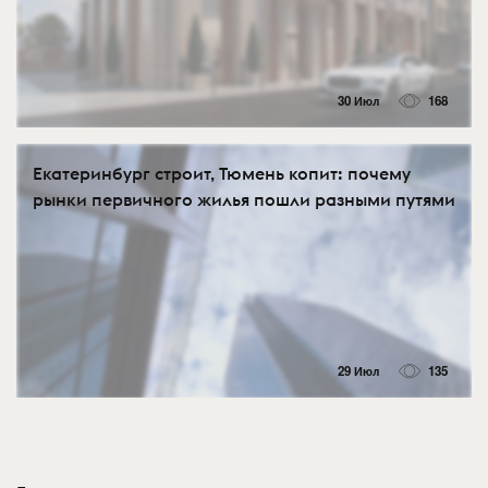
30 Июл
168
Екатеринбург строит, Тюмень копит: почему
рынки первичного жилья пошли разными путями
29 Июл
135