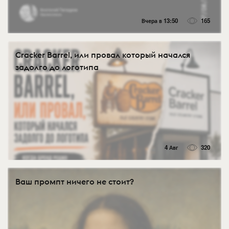
Вчера в 13:50
165
Cracker Barrel, или провал который начался
задолго до логотипа
4 Авг
320
Ваш промпт ничего не стоит?