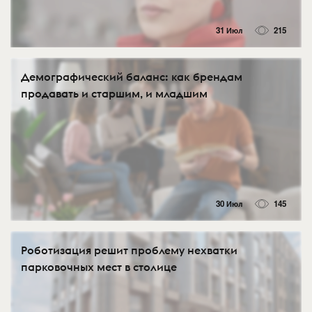
31 Июл
215
Демографический баланс: как брендам
продавать и старшим, и младшим
30 Июл
145
Роботизация решит проблему нехватки
парковочных мест в столице