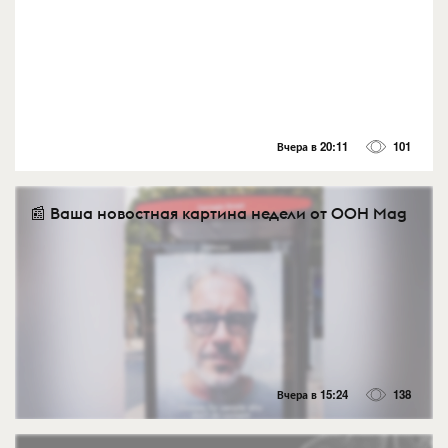
Вчера в 20:11
101
📰 Ваша новостная картина недели от OOH Mag
Вчера в 15:24
138