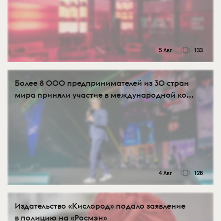
5 Авг
133
Более 8 000 предпринимателей из 30 стран
мира приняли участие в международной ко...
4 Авг
126
Издательство «Кислород» подало заявление
в полицию на «Росмэн»