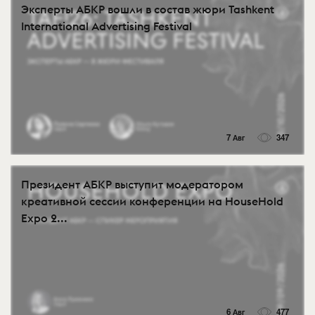
Эксперты АБКР вошли в состав жюри Tashkent
International Advertising Festival
7 Авг
347
Президент АБКР выступит модератором
креативной сессии конференции на HouseHold
Expo 2...
6 Авг
477