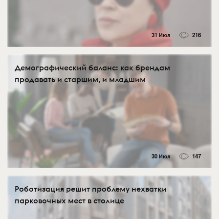
31 Июл
216
Демографический баланс: как брендам
продавать и старшим, и младшим
30 Июл
147
Роботизация решит проблему нехватки
парковочных мест в столице