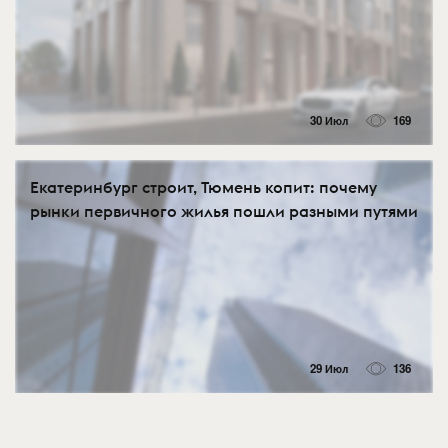
30 Июл
169
Екатеринбург строит, Тюмень копит: почему
рынки первичного жилья пошли разными путями
29 Июл
136