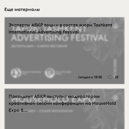
Еще материалы
Эксперты АБКР вошли в состав жюри Tashkent
International Advertising Festival
Сегодня в 18:56
25
Президент АБКР выступит модератором
креативной сессии конференции на HouseHold
Expo 2...