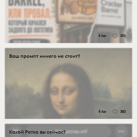
4 Авг
351
Ваш промпт ничего не стоит?
4 Авг
383
Какой Ротко вы сейчас?