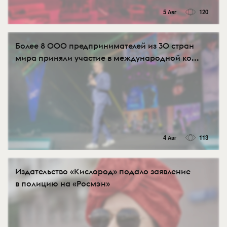
5 Авг
120
Более 8 000 предпринимателей из 30 стран
мира приняли участие в международной ко...
4 Авг
113
Издательство «Кислород» подало заявление
в полицию на «Росмэн»