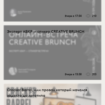
Вчера в 17:54
210
Эксперт АБКР — спикер CREATIVE BRUNCH
Вчера в 13:50
203
Cracker Barrel, или провал который начался
задолго до логотипа