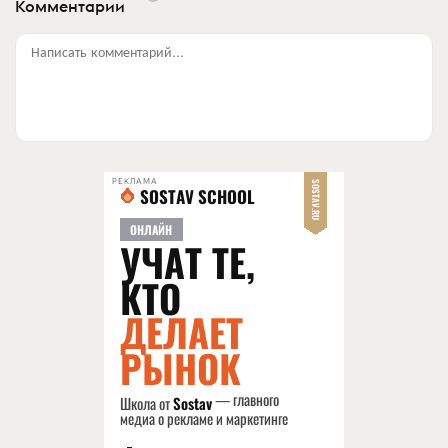
Комментарии
Написать комментарий...
РЕКЛАМА