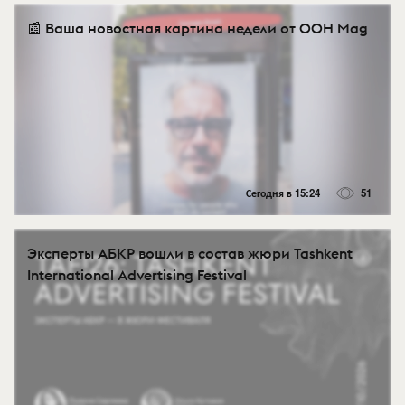
📰 Ваша новостная картина недели от OOH Mag
Сегодня в 15:24
51
Эксперты АБКР вошли в состав жюри Tashkent
International Advertising Festival