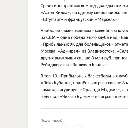
Среди иностранных команд дважды отмет
«Астон Вилла», по одному сверх-прибыльн
«Штутгарт» и французский «Марсель».
Наиболее «выигрышным» хоккейным клубо
из США – одна победа этого клуба над «Ва
«Прибыльных ХК для болельщиков» отмети
Москва, «Адмирал» из Владивостока, «Сал
других выигрыши свыше 3 млн руб. прино
Рейнджерс» и «Ванкувер Кэнакс».
В топ-10 «Прибыльных баскетбольных клубо
«Локо-Кубань», принёс выигрыш свыше 3 
команд фигурирует «Орландо Мэджик», а 
году стал «Чикаго Буллз» – выигрыш в мат
Поделиться: