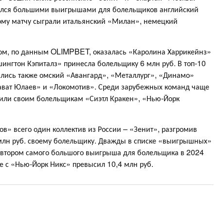
ился большими выигрышами для болельщиков английский
ому матчу сыграли итальянский «Милан», немецкий
м, по данным OLIMPBET, оказалась «Каролина Харрикейнз»
шингтон Кэпиталз» принесла болельщику 6 млн руб. В топ-10
лись также омский «Авангард», «Металлург», «Динамо»
ават Юлаев» и «Локомотив». Среди зарубежных команд чаще
сили своим болельщикам «Сиэтл Кракен», «Нью-Йорк
в» всего один коллектив из России – «Зенит», разгромив
млн руб. своему болельщику. Дважды в списке «выигрышных»
автором самого большого выигрыша для болельщика в 2024
че с «Нью-Йорк Никс» превысил 10,4 млн руб.