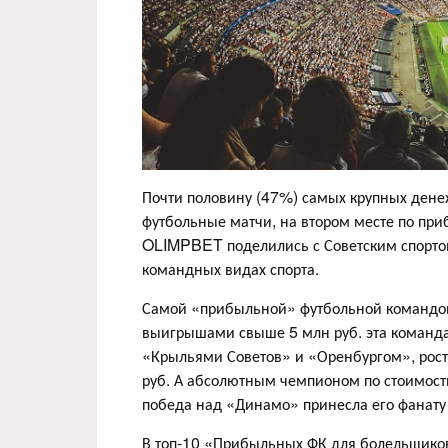
Почти половину (47%) самых крупных ден
футбольные матчи, на втором месте по при
OLIMPBET поделились с Советским спортом
командных видах спорта.
Самой «прибыльной» футбольной командой 
выигрышами свыше 5 млн руб. эта команда
«Крыльями Советов» и «Оренбургом», рос
руб. А абсолютным чемпионом по стоимост
победа над «Динамо» принесла его фанату 
В топ-10 «Прибыльных ФК для болельщиков