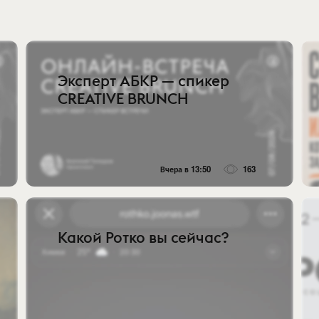
Эксперт АБКР — спикер
CREATIVE BRUNCH
Вчера в 13:50
163
Какой Ротко вы сейчас?