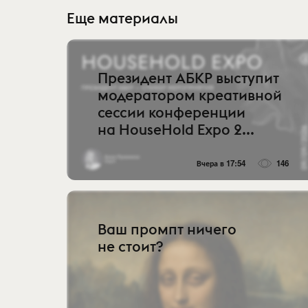
Еще материалы
Президент АБКР выступит
модератором креативной
сессии конференции
на HouseHold Expo 2...
Вчера в 17:54
146
Ваш промпт ничего
не стоит?