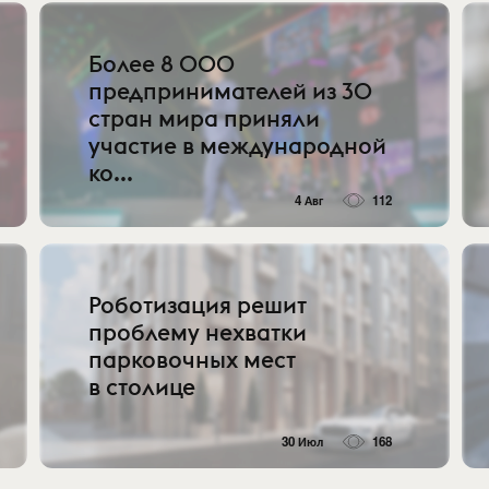
Более 8 000
предпринимателей из 30
стран мира приняли
участие в международной
ко...
4 Авг
112
Роботизация решит
проблему нехватки
парковочных мест
в столице
30 Июл
168