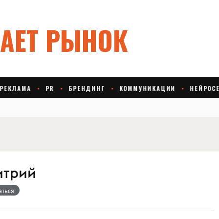
итрий
аться