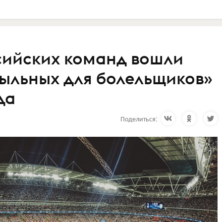
сийских команд вошли
быльных для болельщиков»
да
Поделиться: