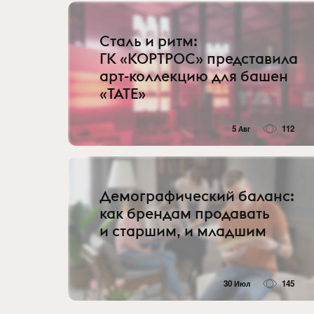
Сталь и ритм:
ГК «КОРТРОС» представила
арт-коллекцию для башен
«TATE»
5 Авг
112
Демографический баланс:
как брендам продавать
и старшим, и младшим
30 Июл
145