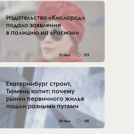
Издательство «Кислород»
подало заявление
в полицию на «Росмэн»
31 Июл
215
Екатеринбург строит,
Тюмень копит: почему
рынки первичного жилья
пошли разными путями
29 Июл
135