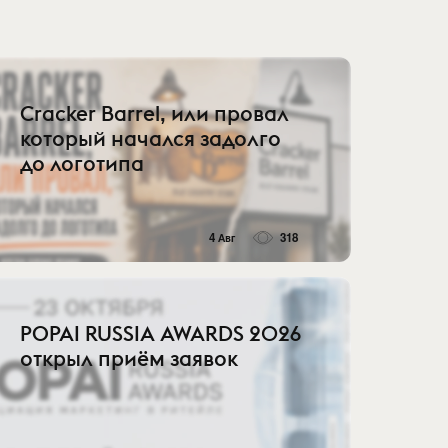
Cracker Barrel, или провал
который начался задолго
до логотипа
4 Авг
318
POPAI RUSSIA AWARDS 2026
открыл приём заявок