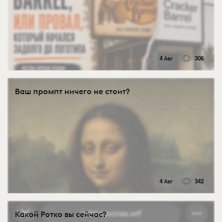
4 Авг
306
Ваш промпт ничего не стоит?
4 Авг
342
Какой Ротко вы сейчас?