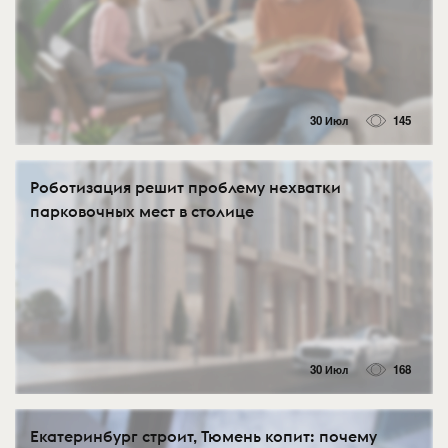
30 Июл
145
Роботизация решит проблему нехватки
парковочных мест в столице
30 Июл
168
Екатеринбург строит, Тюмень копит: почему