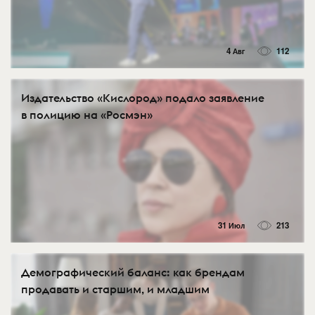
4 Авг
112
Издательство «Кислород» подало заявление
в полицию на «Росмэн»
31 Июл
213
Демографический баланс: как брендам
продавать и старшим, и младшим