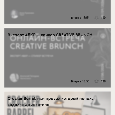
Вчера в 17:54
110
Эксперт АБКР — спикер CREATIVE BRUNCH
Вчера в 13:50
128
Cracker Barrel, или провал который начался
задолго до логотипа