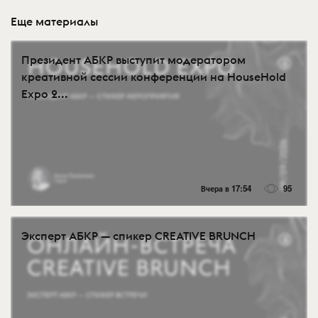
Еще материалы
Президент АБКР выступит модератором
креативной сессии конференции на HouseHold
Expo 2...
Вчера в 17:54
95
Эксперт АБКР — спикер CREATIVE BRUNCH