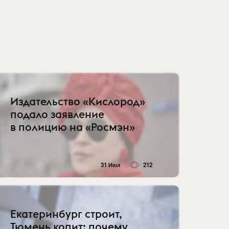
Издательство «Кислород»
подало заявление
в полицию на «Росмэн»
31 Июл
212
Екатеринбург строит,
Тюмень копит: почему