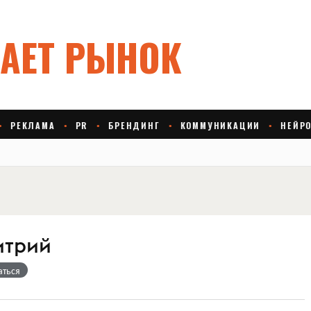
итрий
аться