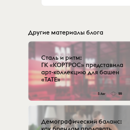
Другие материалы блога
Сталь и ритм:
ГК «КОРТРОС» представила
арт-коллекцию для башен
«TATE»
5 Авг
99
Демографический баланс:
как брендам продавать