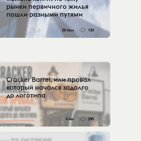
рынки первичного жилья
пошли разными путями
29 Июл
134
Cracker Barrel, или провал
который начался задолго
до логотипа
4 Авг
295