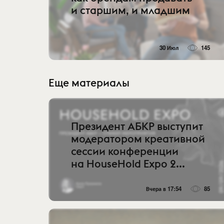
и старшим, и младшим
30 Июл
145
Еще материалы
Президент АБКР выступит
модератором креативной
сессии конференции
на HouseHold Expo 2...
Вчера в 17:54
85