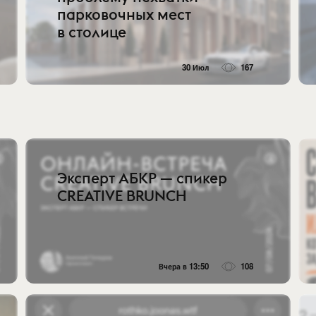
парковочных мест
в столице
30 Июл
167
Эксперт АБКР — спикер
CREATIVE BRUNCH
Вчера в 13:50
108