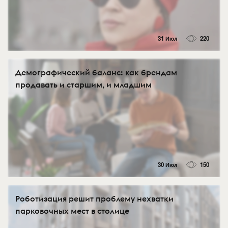
31 Июл
220
Демографический баланс: как брендам
продавать и старшим, и младшим
30 Июл
150
Роботизация решит проблему нехватки
парковочных мест в столице