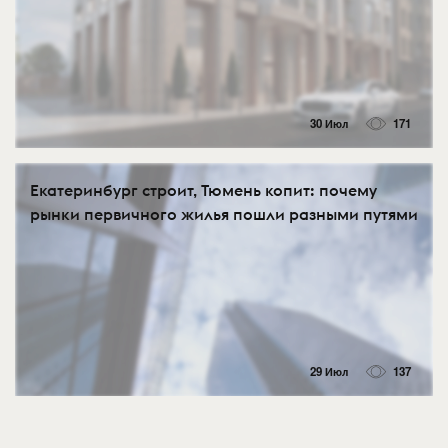
30 Июл
171
Екатеринбург строит, Тюмень копит: почему
рынки первичного жилья пошли разными путями
29 Июл
137