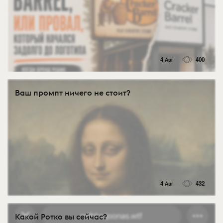
4 Авг
400
Ваш промпт ничего не стоит?
4 Авг
432
Какой Ротко вы сейчас?