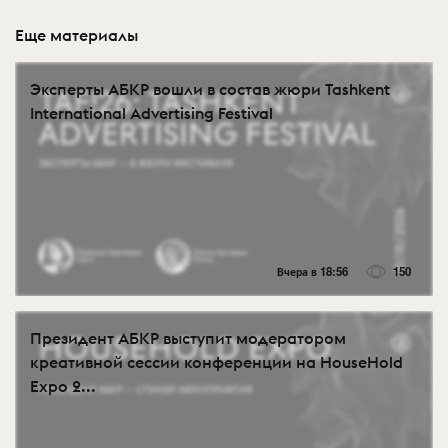
Еще материалы
Эксперты АБКР вошли в состав жюри Tashkent
International Advertising Festival
Вчера в 18:56
150
Президент АБКР выступит модератором
креативной сессии конференции на HouseHold
Expo 2...