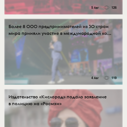
5 Авг
126
Более 8 000 предпринимателей из 30 стран
мира приняли участие в международной ко...
4 Авг
119
Издательство «Кислород» подало заявление
в полицию на «Росмэн»