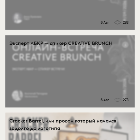
6 Авг
283
Эксперт АБКР — спикер CREATIVE BRUNCH
6 Авг
273
Cracker Barrel, или провал который начался
задолго до логотипа